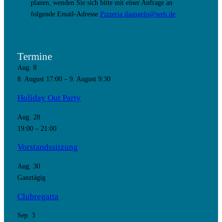
planen, wenden Sie sich bitte mit einer Anfrage an
folgende Email-Adresse
Pizzeria.daangelo@web.de
Termine
Aug.
8
8. August 17:00
–
9. August 9:30
Holiday Out Party
Aug.
28
19:00
–
21:00
Vorstandssitzung
Aug.
30
Ganztägig
Clubregatta
Sep.
3