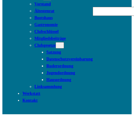
Vorstand
Suchen
Ältestenrat
Bootshaus
Gastronomie
Clubschlüssel
Mitgliedsbeiträge
Clubgesetze
Satzung
Datenschutzvereinbarung
Ruderordnung
Jugendordnung
Hausordnung
Linksammlung
Werkstatt
Kontakt