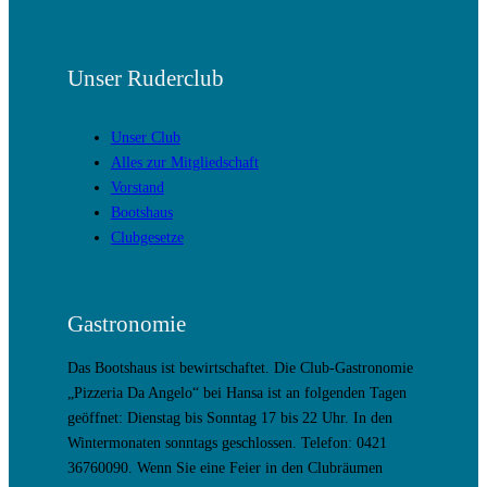
Unser Ruderclub
Unser Club
Alles zur Mitgliedschaft
Vorstand
Bootshaus
Clubgesetze
Gastronomie
Das Bootshaus ist bewirtschaftet. Die Club-Gastronomie
„Pizzeria Da Angelo“ bei Hansa ist an folgenden Tagen
geöffnet: Dienstag bis Sonntag 17 bis 22 Uhr. In den
Wintermonaten sonntags geschlossen. Telefon: 0421
36760090. Wenn Sie eine Feier in den Clubräumen