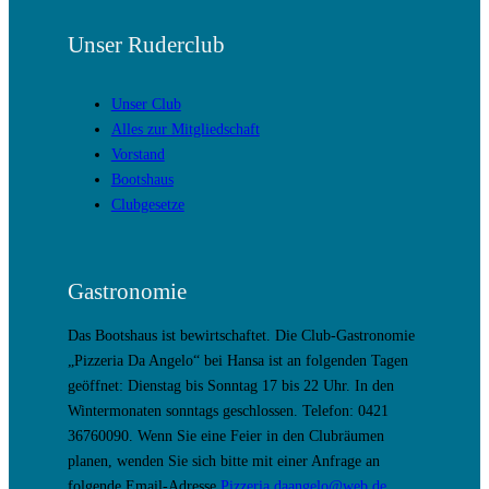
Unser Ruderclub
Unser Club
Alles zur Mitgliedschaft
Vorstand
Bootshaus
Clubgesetze
Gastronomie
Das Bootshaus ist bewirtschaftet. Die Club-Gastronomie
„Pizzeria Da Angelo“ bei Hansa ist an folgenden Tagen
geöffnet: Dienstag bis Sonntag 17 bis 22 Uhr. In den
Wintermonaten sonntags geschlossen. Telefon: 0421
36760090. Wenn Sie eine Feier in den Clubräumen
planen, wenden Sie sich bitte mit einer Anfrage an
folgende Email-Adresse
Pizzeria.daangelo@web.de