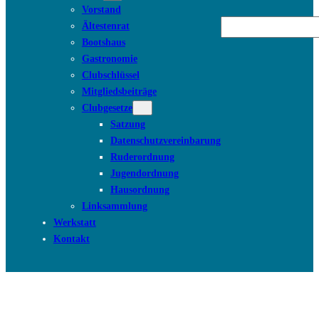
Vorstand
Suchen
Ältestenrat
Bootshaus
Gastronomie
Clubschlüssel
Mitgliedsbeiträge
Clubgesetze
Satzung
Datenschutzvereinbarung
Ruderordnung
Jugendordnung
Hausordnung
Linksammlung
Werkstatt
Kontakt