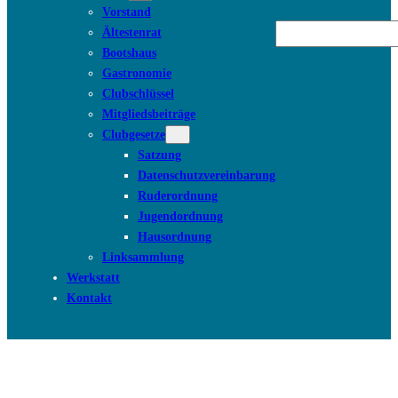
Vorstand
Suchen
Ältestenrat
Bootshaus
Gastronomie
Clubschlüssel
Mitgliedsbeiträge
Clubgesetze
Satzung
Datenschutzvereinbarung
Ruderordnung
Jugendordnung
Hausordnung
Linksammlung
Werkstatt
Kontakt