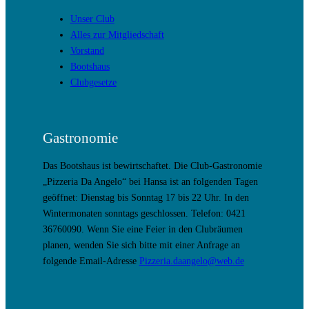
Unser Club
Alles zur Mitgliedschaft
Vorstand
Bootshaus
Clubgesetze
Gastronomie
Das Bootshaus ist bewirtschaftet. Die Club-Gastronomie
„Pizzeria Da Angelo“ bei Hansa ist an folgenden Tagen
geöffnet: Dienstag bis Sonntag 17 bis 22 Uhr. In den
Wintermonaten sonntags geschlossen. Telefon: 0421
36760090. Wenn Sie eine Feier in den Clubräumen
planen, wenden Sie sich bitte mit einer Anfrage an
folgende Email-Adresse
Pizzeria.daangelo@web.de