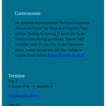
Gastronomie
Das Bootshaus ist bewirtschaftet. Die Club-Gastronomie
„Pizzeria Da Angelo“ bei Hansa ist an folgenden Tagen
geöffnet: Dienstag bis Sonntag 17 bis 22 Uhr. In den
Wintermonaten sonntags geschlossen. Telefon: 0421
36760090. Wenn Sie eine Feier in den Clubräumen
planen, wenden Sie sich bitte mit einer Anfrage an
folgende Email-Adresse
Pizzeria.daangelo@web.de
Termine
Aug.
8
8. August 17:00
–
9. August 9:30
Holiday Out Party
Aug.
28