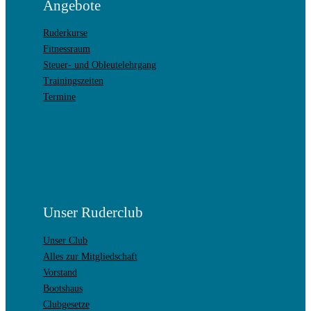
Angebote
Ruderkurse
Fitnessraum
Steuer- und Obleutelehrgang
Trainingszeiten
Termine
Unser Ruderclub
Unser Club
Alles zur Mitgliedschaft
Vorstand
Bootshaus
Clubgesetze