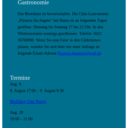
Gastronomie
Das Bootshaus ist bewirtschaftet. Die Club-Gastronomie
„Pizzeria Da Angelo“ bei Hansa ist an folgenden Tagen
geöffnet: Dienstag bis Sonntag 17 bis 22 Uhr. In den
Wintermonaten sonntags geschlossen. Telefon: 0421
36760090. Wenn Sie eine Feier in den Clubräumen
planen, wenden Sie sich bitte mit einer Anfrage an
folgende Email-Adresse
Pizzeria.daangelo@web.de
Termine
Aug.
8
8. August 17:00
–
9. August 9:30
Holiday Out Party
Aug.
28
19:00
–
21:00