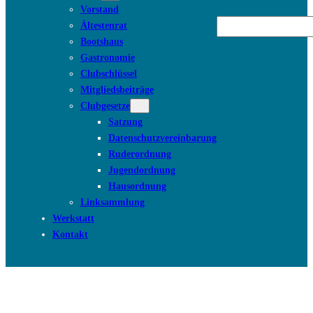
Vorstand
Suchen
Ältestenrat
Bootshaus
Gastronomie
Clubschlüssel
Mitgliedsbeiträge
Clubgesetze
Satzung
Datenschutzvereinbarung
Ruderordnung
Jugendordnung
Hausordnung
Linksammlung
Werkstatt
Kontakt