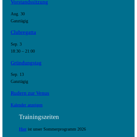
Vorstandssitzung
Aug.
30
Ganztägig
Clubregatta
Sep.
3
18:30
–
21:00
Gründungstag
Sep.
13
Ganztägig
Rudern zur Venus
Kalender anzeigen
Trainingszeiten
Hier
ist unser Sommerprogramm 2026