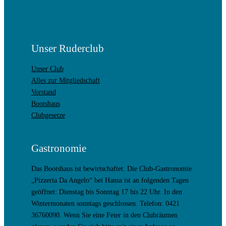
Unser Ruderclub
Unser Club
Alles zur Mitgliedschaft
Vorstand
Bootshaus
Clubgesetze
Gastronomie
Das Bootshaus ist bewirtschaftet. Die Club-Gastronomie
„Pizzeria Da Angelo“ bei Hansa ist an folgenden Tagen
geöffnet: Dienstag bis Sonntag 17 bis 22 Uhr. In den
Wintermonaten sonntags geschlossen. Telefon: 0421
36760090. Wenn Sie eine Feier in den Clubräumen