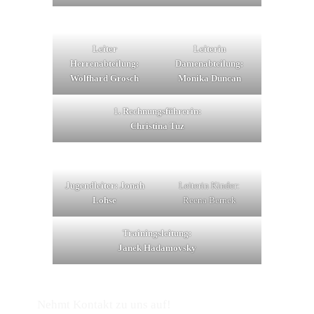
Leiter
Leiterin
Herrenabteilung:
Damenabteilung:
Wolfhard Grosch
Monika Duncan
1. Rechnungsführerin:
Christina Tuz
Jugendleiter: Jonah
Leiterin Kinder:
Lohse
Reena Bernek
Trainingsleitung:
Janek Hadamovsky
Nehmt Kontakt zu uns auf!