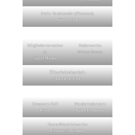
Stellv. Vorsitzender (Finanzen):
Günter Flor
Mitgliederverwaltun
Ruderwartin:
g:
Miriam Savoca
Sigrid Martin
Öffentlichkeitsarbeit:
Margarete Pauls
Hauswart: Ralf
Wanderruderwart:
Wendt
Ralph Bohlmann
Boots-/Materialwartin:
Claudia Schlichting