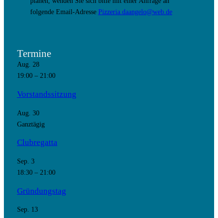
planen, wenden Sie sich bitte mit einer Anfrage an
folgende Email-Adresse
Pizzeria.daangelo@web.de
Termine
Aug.
28
19:00
–
21:00
Vorstandssitzung
Aug.
30
Ganztägig
Clubregatta
Sep.
3
18:30
–
21:00
Gründungstag
Sep.
13