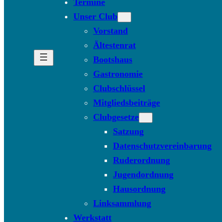
Termine
Unser Club
Vorstand
Ältestenrat
Bootshaus
Gastronomie
Clubschlüssel
Mitgliedsbeiträge
Clubgesetze
Satzung
Datenschutzvereinbarung
Ruderordnung
Jugendordnung
Hausordnung
Linksammlung
Werkstatt