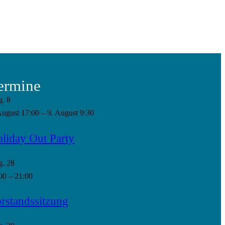
ermine
g.
8
August 17:00
–
9. August 9:30
liday Out Party
g.
28
00
–
21:00
rstandssitzung