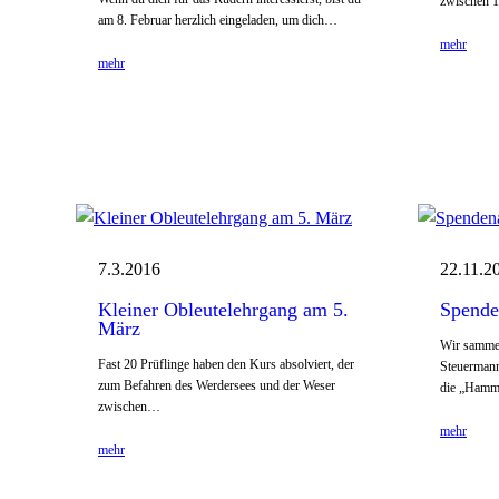
zwischen 1
am 8. Februar herzlich eingeladen, um dich…
mehr
mehr
7.3.2016
22.11.2
Kleiner Obleutelehrgang am 5.
Spende
März
Wir sammel
Fast 20 Prüflinge haben den Kurs absolviert, der
Steuermann
zum Befahren des Werdersees und der Weser
die „Ham
zwischen…
mehr
mehr