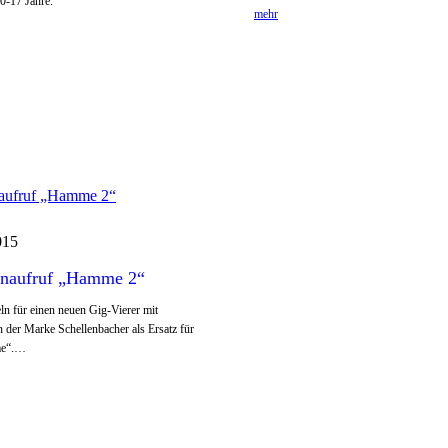
0-17 Jahre.
mehr
015
naufruf „Hamme 2“
n für einen neuen Gig-Vierer mit
 der Marke Schellenbacher als Ersatz für
me“.…