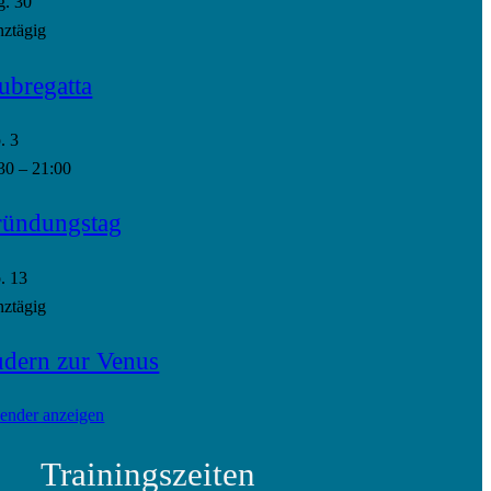
g.
30
ztägig
ubregatta
p.
3
30
–
21:00
ündungstag
p.
13
ztägig
dern zur Venus
ender anzeigen
Trainingszeiten