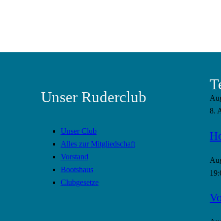
T
Unser Ruderclub
Au
8. 
Unser Club
Ho
Alles zur Mitgliedschaft
Vorstand
Au
Bootshaus
19:
Clubgesetze
Vo