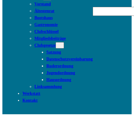
Vorstand
Suchen
Ältestenrat
Bootshaus
Gastronomie
Clubschlüssel
Mitgliedsbeiträge
Clubgesetze
Satzung
Datenschutzvereinbarung
Ruderordnung
Jugendordnung
Hausordnung
Linksammlung
Werkstatt
Kontakt