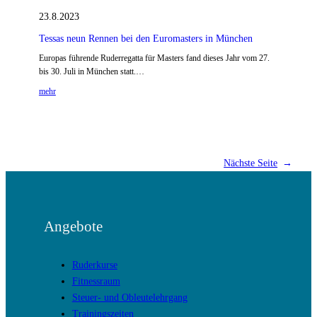
23.8.2023
Tessas neun Rennen bei den Euromasters in München
Europas führende Ruderregatta für Masters fand dieses Jahr vom 27.
bis 30. Juli in München statt.…
mehr
Nächste Seite
→
Angebote
Ruderkurse
Fitnessraum
Steuer- und Obleutelehrgang
Trainingszeiten