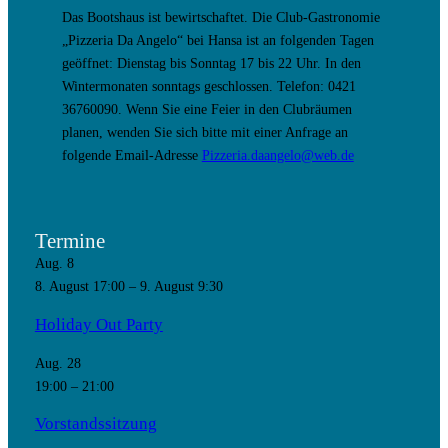
Das Bootshaus ist bewirtschaftet. Die Club-Gastronomie
„Pizzeria Da Angelo“ bei Hansa ist an folgenden Tagen
geöffnet: Dienstag bis Sonntag 17 bis 22 Uhr. In den
Wintermonaten sonntags geschlossen. Telefon: 0421
36760090. Wenn Sie eine Feier in den Clubräumen
planen, wenden Sie sich bitte mit einer Anfrage an
folgende Email-Adresse
Pizzeria.daangelo@web.de
Termine
Aug.
8
8. August 17:00
–
9. August 9:30
Holiday Out Party
Aug.
28
19:00
–
21:00
Vorstandssitzung