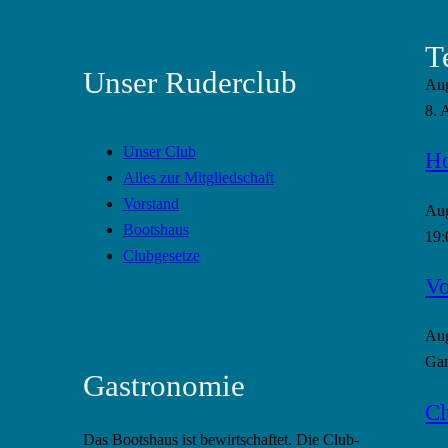
T
Unser Ruderclub
Au
8. 
Unser Club
Ho
Alles zur Mitgliedschaft
Vorstand
Au
Bootshaus
19:
Clubgesetze
Vo
Au
Gan
Gastronomie
Cl
Das Bootshaus ist bewirtschaftet. Die Club-