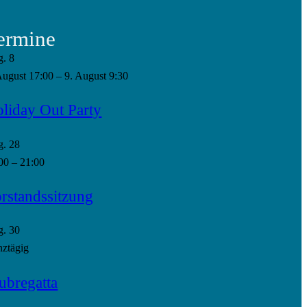
ermine
g.
8
August 17:00
–
9. August 9:30
liday Out Party
g.
28
00
–
21:00
rstandssitzung
g.
30
ztägig
ubregatta