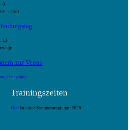
p.
3
30
–
21:00
ündungstag
p.
13
ztägig
dern zur Venus
ender anzeigen
Trainingszeiten
Hier
ist unser Sommerprogramm 2026