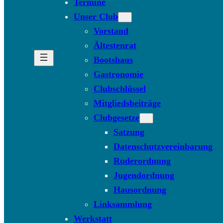
Termine
Unser Club
Vorstand
Ältestenrat
Bootshaus
Gastronomie
Clubschlüssel
Mitgliedsbeiträge
Clubgesetze
Satzung
Datenschutzvereinbarung
Ruderordnung
Jugendordnung
Hausordnung
Linksammlung
Werkstatt