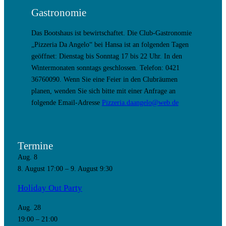
Gastronomie
Das Bootshaus ist bewirtschaftet. Die Club-Gastronomie
„Pizzeria Da Angelo“ bei Hansa ist an folgenden Tagen
geöffnet: Dienstag bis Sonntag 17 bis 22 Uhr. In den
Wintermonaten sonntags geschlossen. Telefon: 0421
36760090. Wenn Sie eine Feier in den Clubräumen
planen, wenden Sie sich bitte mit einer Anfrage an
folgende Email-Adresse
Pizzeria.daangelo@web.de
Termine
Aug.
8
8. August 17:00
–
9. August 9:30
Holiday Out Party
Aug.
28
19:00
–
21:00