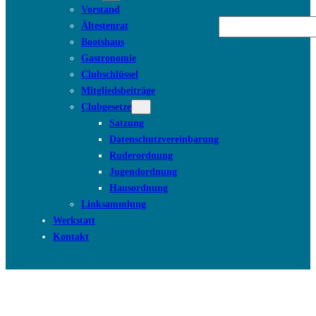
Vorstand
Suchen
Ältestenrat
Bootshaus
Gastronomie
Clubschlüssel
Mitgliedsbeiträge
Clubgesetze
Satzung
Datenschutzvereinbarung
Ruderordnung
Jugendordnung
Hausordnung
Linksammlung
Werkstatt
Kontakt