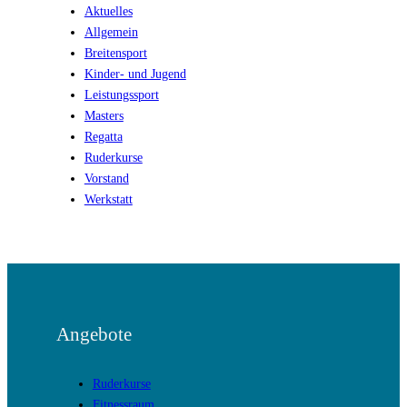
Aktuelles
Allgemein
Breitensport
Kinder- und Jugend
Leistungssport
Masters
Regatta
Ruderkurse
Vorstand
Werkstatt
Angebote
Ruderkurse
Fitnessraum