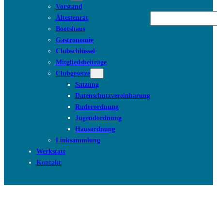
Vorstand
Suchen
Ältestenrat
Bootshaus
Gastronomie
Clubschlüssel
Mitgliedsbeiträge
Clubgesetze
Satzung
Datenschutzvereinbarung
Ruderordnung
Jugendordnung
Hausordnung
Linksammlung
Werkstatt
Kontakt