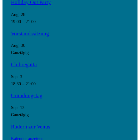
Holiday Out Party
Aug.
28
19:00
–
21:00
Vorstandssitzung
Aug.
30
Ganztägig
Clubregatta
Sep.
3
18:30
–
21:00
Gründungstag
Sep.
13
Ganztägig
Rudern zur Venus
Kalender anzeigen