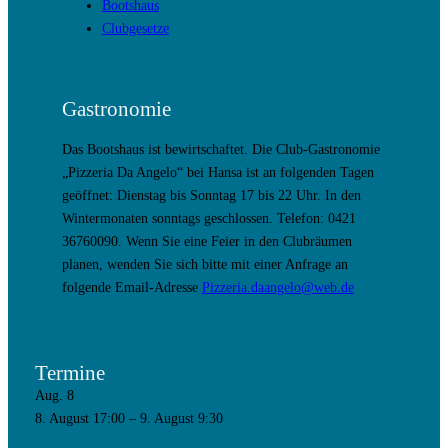
Bootshaus
Clubgesetze
Gastronomie
Das Bootshaus ist bewirtschaftet. Die Club-Gastronomie
„Pizzeria Da Angelo“ bei Hansa ist an folgenden Tagen
geöffnet: Dienstag bis Sonntag 17 bis 22 Uhr. In den
Wintermonaten sonntags geschlossen. Telefon: 0421
36760090. Wenn Sie eine Feier in den Clubräumen
planen, wenden Sie sich bitte mit einer Anfrage an
folgende Email-Adresse
Pizzeria.daangelo@web.de
Termine
Aug.
8
8. August 17:00
–
9. August 9:30