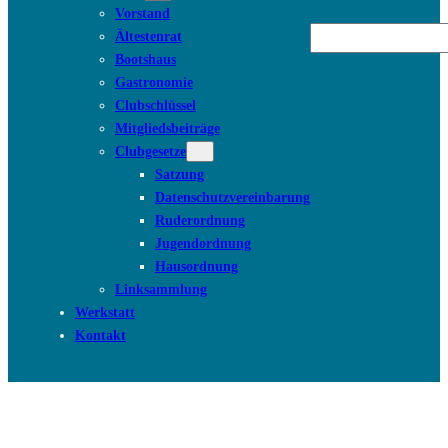
Vorstand
Suchen
Ältestenrat
Bootshaus
Gastronomie
Clubschlüssel
Mitgliedsbeiträge
Clubgesetze
Satzung
Datenschutzvereinbarung
Ruderordnung
Jugendordnung
Hausordnung
Linksammlung
Werkstatt
Kontakt