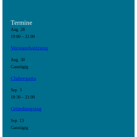
Termine
Aug.
28
19:00
–
21:00
Vorstandssitzung
Aug.
30
Ganztägig
Clubregatta
Sep.
3
18:30
–
21:00
Gründungstag
Sep.
13
Ganztägig