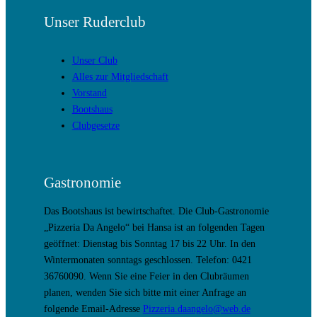
Unser Ruderclub
Unser Club
Alles zur Mitgliedschaft
Vorstand
Bootshaus
Clubgesetze
Gastronomie
Das Bootshaus ist bewirtschaftet. Die Club-Gastronomie
„Pizzeria Da Angelo“ bei Hansa ist an folgenden Tagen
geöffnet: Dienstag bis Sonntag 17 bis 22 Uhr. In den
Wintermonaten sonntags geschlossen. Telefon: 0421
36760090. Wenn Sie eine Feier in den Clubräumen
planen, wenden Sie sich bitte mit einer Anfrage an
folgende Email-Adresse
Pizzeria.daangelo@web.de