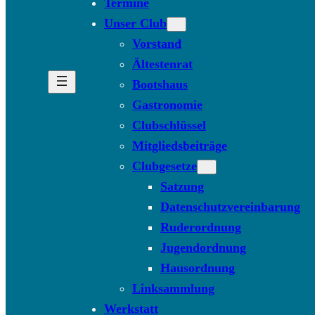
Termine
Unser Club
Vorstand
Ältestenrat
Bootshaus
Gastronomie
Clubschlüssel
Mitgliedsbeiträge
Clubgesetze
Satzung
Datenschutzvereinbarung
Ruderordnung
Jugendordnung
Hausordnung
Linksammlung
Werkstatt