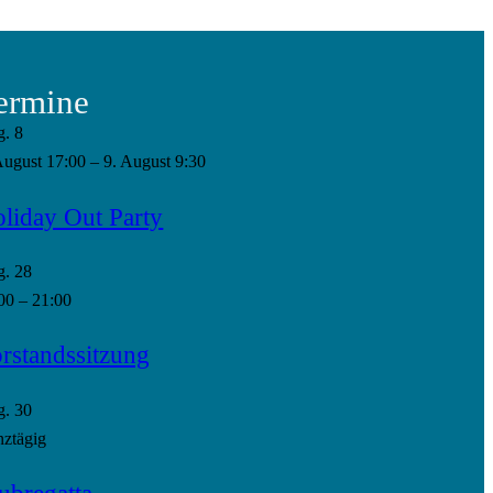
ermine
g.
8
August 17:00
–
9. August 9:30
liday Out Party
g.
28
00
–
21:00
rstandssitzung
g.
30
ztägig
ubregatta