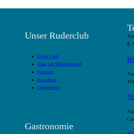
T
Unser Ruderclub
Au
8. 
Unser Club
Ho
Alles zur Mitgliedschaft
Vorstand
Au
Bootshaus
19:
Clubgesetze
Vo
Au
Gan
Gastronomie
Cl