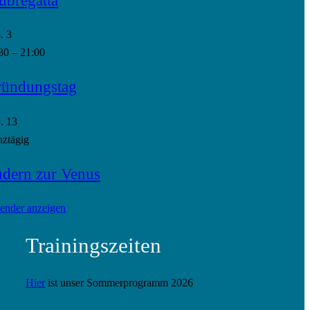
p.
3
30
–
21:00
ündungstag
p.
13
ztägig
dern zur Venus
ender anzeigen
Trainingszeiten
Hier
ist unser Sommerprogramm 2026