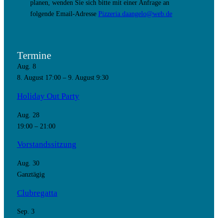
planen, wenden Sie sich bitte mit einer Anfrage an
folgende Email-Adresse
Pizzeria.daangelo@web.de
Termine
Aug.
8
8. August 17:00
–
9. August 9:30
Holiday Out Party
Aug.
28
19:00
–
21:00
Vorstandssitzung
Aug.
30
Ganztägig
Clubregatta
Sep.
3