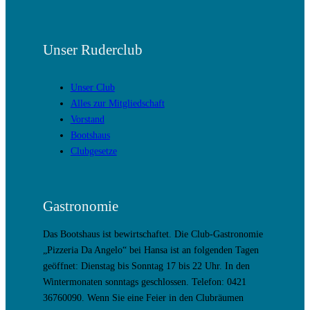
Unser Ruderclub
Unser Club
Alles zur Mitgliedschaft
Vorstand
Bootshaus
Clubgesetze
Gastronomie
Das Bootshaus ist bewirtschaftet. Die Club-Gastronomie
„Pizzeria Da Angelo“ bei Hansa ist an folgenden Tagen
geöffnet: Dienstag bis Sonntag 17 bis 22 Uhr. In den
Wintermonaten sonntags geschlossen. Telefon: 0421
36760090. Wenn Sie eine Feier in den Clubräumen