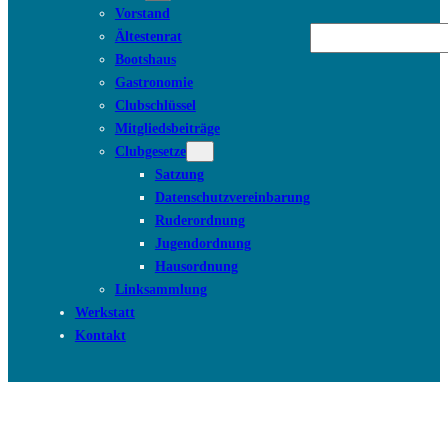
Vorstand
Suchen
Ältestenrat
Bootshaus
Gastronomie
Clubschlüssel
Mitgliedsbeiträge
Clubgesetze
Satzung
Datenschutzvereinbarung
Ruderordnung
Jugendordnung
Hausordnung
Linksammlung
Werkstatt
Kontakt