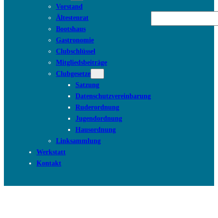
Vorstand
Suchen
Ältestenrat
Bootshaus
Gastronomie
Clubschlüssel
Mitgliedsbeiträge
Clubgesetze
Satzung
Datenschutzvereinbarung
Ruderordnung
Jugendordnung
Hausordnung
Linksammlung
Werkstatt
Kontakt