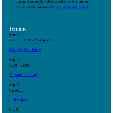
planen, wenden Sie sich bitte mit einer Anfrage an
folgende Email-Adresse
Pizzeria.daangelo@web.de
Termine
Aug.
8
8. August 17:00
–
9. August 9:30
Holiday Out Party
Aug.
28
19:00
–
21:00
Vorstandssitzung
Aug.
30
Ganztägig
Clubregatta
Sep.
3