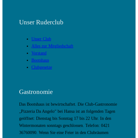
Unser Ruderclub
Unser Club
Alles zur Mitgliedschaft
Vorstand
Bootshaus
Clubgesetze
Gastronomie
Das Bootshaus ist bewirtschaftet. Die Club-Gastronomie
„Pizzeria Da Angelo“ bei Hansa ist an folgenden Tagen
geöffnet: Dienstag bis Sonntag 17 bis 22 Uhr. In den
Wintermonaten sonntags geschlossen. Telefon: 0421
36760090. Wenn Sie eine Feier in den Clubräumen