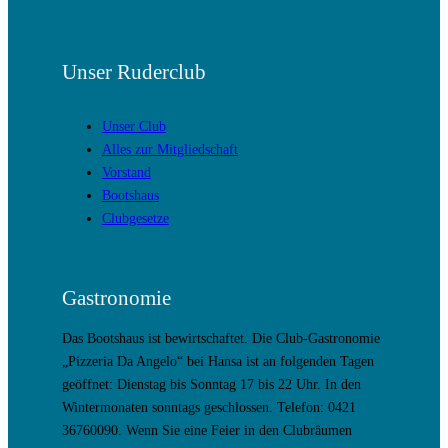
Unser Ruderclub
Unser Club
Alles zur Mitgliedschaft
Vorstand
Bootshaus
Clubgesetze
Gastronomie
Das Bootshaus ist bewirtschaftet. Die Club-Gastronomie
„Pizzeria Da Angelo“ bei Hansa ist an folgenden Tagen
geöffnet: Dienstag bis Sonntag 17 bis 22 Uhr. In den
Wintermonaten sonntags geschlossen. Telefon: 0421
36760090. Wenn Sie eine Feier in den Clubräumen