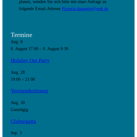
planen, wenden Sie sich bitte mit einer Anfrage an
folgende Email-Adresse
Pizzeria.daangelo@web.de
Termine
Aug.
8
8. August 17:00
–
9. August 9:30
Holiday Out Party
Aug.
28
19:00
–
21:00
Vorstandssitzung
Aug.
30
Ganztägig
Clubregatta
Sep.
3