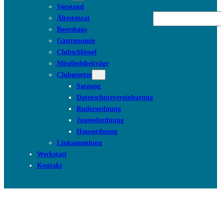
Vorstand
Suchen
Ältestenrat
Bootshaus
Gastronomie
Clubschlüssel
Mitgliedsbeiträge
Clubgesetze
Satzung
Datenschutzvereinbarung
Ruderordnung
Jugendordnung
Hausordnung
Linksammlung
Werkstatt
Kontakt