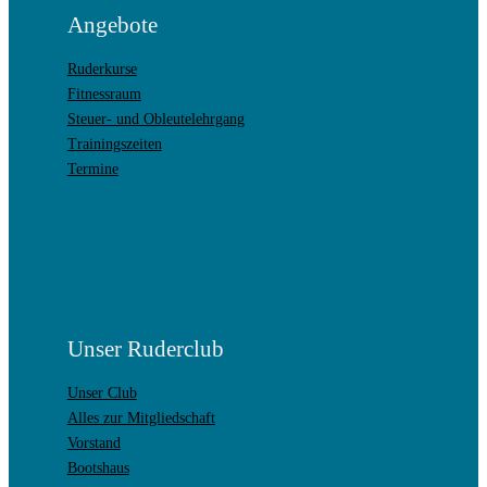
Angebote
Ruderkurse
Fitnessraum
Steuer- und Obleutelehrgang
Trainingszeiten
Termine
Unser Ruderclub
Unser Club
Alles zur Mitgliedschaft
Vorstand
Bootshaus