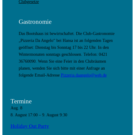
Clubgesetze
Gastronomie
Das Bootshaus ist bewirtschaftet. Die Club-Gastronomie
„Pizzeria Da Angelo“ bei Hansa ist an folgenden Tagen
geöffnet: Dienstag bis Sonntag 17 bis 22 Uhr. In den
Wintermonaten sonntags geschlossen. Telefon: 0421
36760090. Wenn Sie eine Feier in den Clubräumen
planen, wenden Sie sich bitte mit einer Anfrage an
folgende Email-Adresse
Pizzeria.daangelo@web.de
Termine
Aug.
8
8. August 17:00
–
9. August 9:30
Holiday Out Party