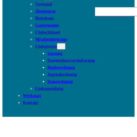
Vorstand
Suchen
Ältestenrat
Bootshaus
Gastronomie
Clubschlüssel
Mitgliedsbeiträge
Clubgesetze
Satzung
Datenschutzvereinbarung
Ruderordnung
Jugendordnung
Hausordnung
Linksammlung
Werkstatt
Kontakt