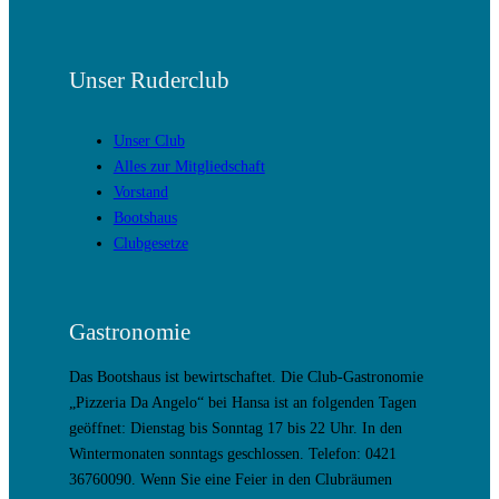
Unser Ruderclub
Unser Club
Alles zur Mitgliedschaft
Vorstand
Bootshaus
Clubgesetze
Gastronomie
Das Bootshaus ist bewirtschaftet. Die Club-Gastronomie
„Pizzeria Da Angelo“ bei Hansa ist an folgenden Tagen
geöffnet: Dienstag bis Sonntag 17 bis 22 Uhr. In den
Wintermonaten sonntags geschlossen. Telefon: 0421
36760090. Wenn Sie eine Feier in den Clubräumen