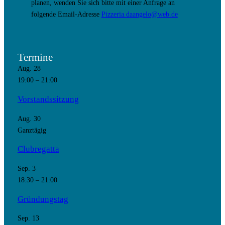
planen, wenden Sie sich bitte mit einer Anfrage an
folgende Email-Adresse
Pizzeria.daangelo@web.de
Termine
Aug.
28
19:00
–
21:00
Vorstandssitzung
Aug.
30
Ganztägig
Clubregatta
Sep.
3
18:30
–
21:00
Gründungstag
Sep.
13