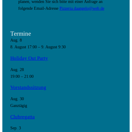
planen, wenden Sie sich bitte mit einer Anfrage an
folgende Email-Adresse
Pizzeria.daangelo@web.de
Termine
Aug.
8
8. August 17:00
–
9. August 9:30
Holiday Out Party
Aug.
28
19:00
–
21:00
Vorstandssitzung
Aug.
30
Ganztägig
Clubregatta
Sep.
3