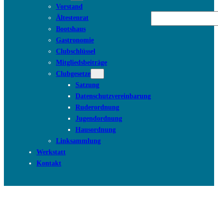
Vorstand
Suchen
Ältestenrat
Bootshaus
Gastronomie
Clubschlüssel
Mitgliedsbeiträge
Clubgesetze
Satzung
Datenschutzvereinbarung
Ruderordnung
Jugendordnung
Hausordnung
Linksammlung
Werkstatt
Kontakt