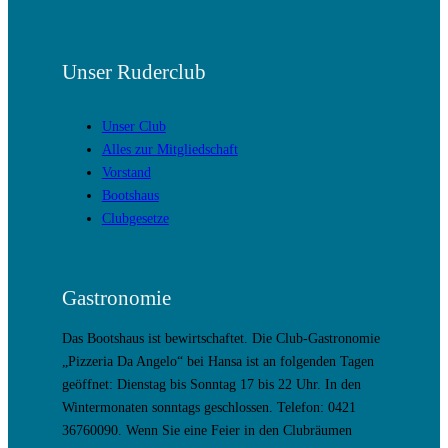
Unser Ruderclub
Unser Club
Alles zur Mitgliedschaft
Vorstand
Bootshaus
Clubgesetze
Gastronomie
Das Bootshaus ist bewirtschaftet. Die Club-Gastronomie
„Pizzeria Da Angelo“ bei Hansa ist an folgenden Tagen
geöffnet: Dienstag bis Sonntag 17 bis 22 Uhr. In den
Wintermonaten sonntags geschlossen. Telefon: 0421
36760090. Wenn Sie eine Feier in den Clubräumen