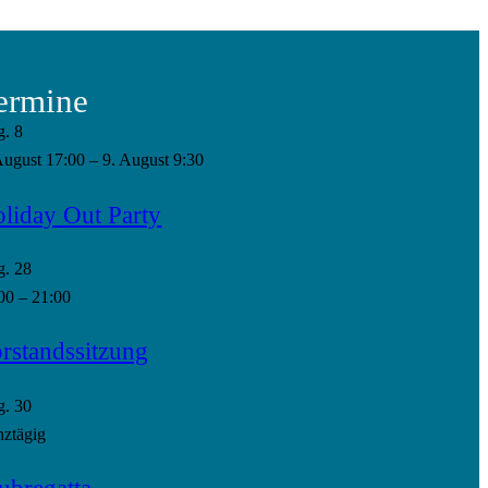
ermine
g.
8
August 17:00
–
9. August 9:30
liday Out Party
g.
28
00
–
21:00
rstandssitzung
g.
30
ztägig
ubregatta