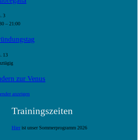
p.
3
30
–
21:00
ündungstag
p.
13
ztägig
dern zur Venus
ender anzeigen
Trainingszeiten
Hier
ist unser Sommerprogramm 2026