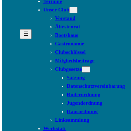
Termine
Unser Club
Vorstand
Ältestenrat
Bootshaus
Gastronomie
Clubschlüssel
Mitgliedsbeiträge
Clubgesetze
Satzung
Datenschutzvereinbarung
Ruderordnung
Jugendordnung
Hausordnung
Linksammlung
Werkstatt