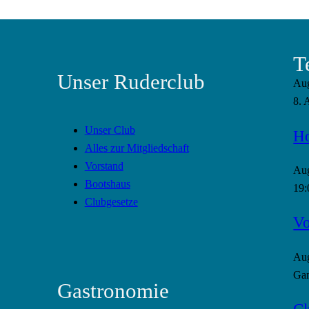
T
Unser Ruderclub
Au
8. 
Unser Club
Ho
Alles zur Mitgliedschaft
Vorstand
Au
Bootshaus
19:
Clubgesetze
Vo
Au
Gan
Gastronomie
Cl