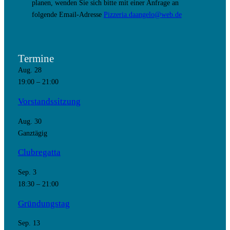
planen, wenden Sie sich bitte mit einer Anfrage an
folgende Email-Adresse
Pizzeria.daangelo@web.de
Termine
Aug.
28
19:00
–
21:00
Vorstandssitzung
Aug.
30
Ganztägig
Clubregatta
Sep.
3
18:30
–
21:00
Gründungstag
Sep.
13