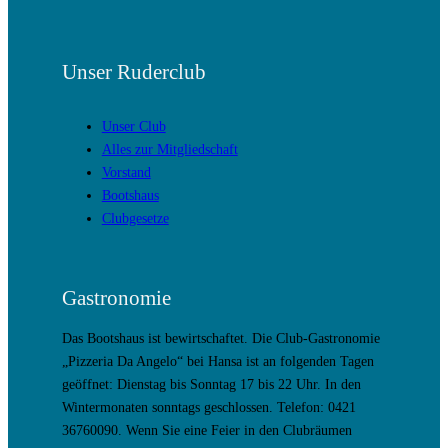
Unser Ruderclub
Unser Club
Alles zur Mitgliedschaft
Vorstand
Bootshaus
Clubgesetze
Gastronomie
Das Bootshaus ist bewirtschaftet. Die Club-Gastronomie
„Pizzeria Da Angelo“ bei Hansa ist an folgenden Tagen
geöffnet: Dienstag bis Sonntag 17 bis 22 Uhr. In den
Wintermonaten sonntags geschlossen. Telefon: 0421
36760090. Wenn Sie eine Feier in den Clubräumen