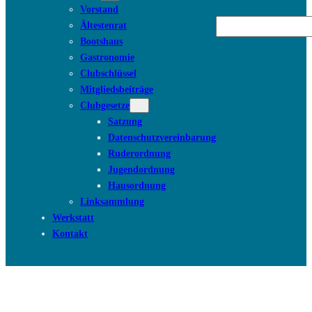
Vorstand
Suchen
Ältestenrat
Bootshaus
Gastronomie
Clubschlüssel
Mitgliedsbeiträge
Clubgesetze
Satzung
Datenschutzvereinbarung
Ruderordnung
Jugendordnung
Hausordnung
Linksammlung
Werkstatt
Kontakt