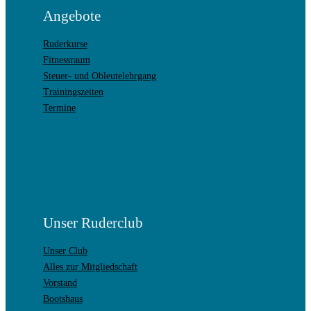
Angebote
Ruderkurse
Fitnessraum
Steuer- und Obleutelehrgang
Trainingszeiten
Termine
Unser Ruderclub
Unser Club
Alles zur Mitgliedschaft
Vorstand
Bootshaus