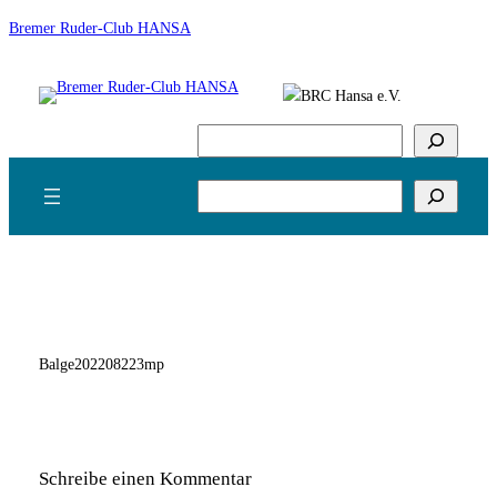
Zum
Bremer Ruder-Club HANSA
Inhalt
springen
Suchen
Suchen
Balge202208223mp
Schreibe einen Kommentar