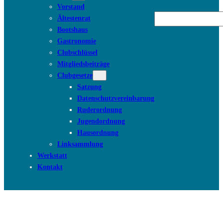
Vorstand
Suchen
Ältestenrat
Bootshaus
Gastronomie
Clubschlüssel
Mitgliedsbeiträge
Clubgesetze
Satzung
Datenschutzvereinbarung
Ruderordnung
Jugendordnung
Hausordnung
Linksammlung
Werkstatt
Kontakt