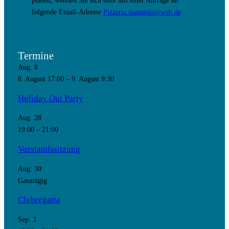
folgende Email-Adresse
Pizzeria.daangelo@web.de
Termine
Aug.
8
8. August 17:00
–
9. August 9:30
Holiday Out Party
Aug.
28
19:00
–
21:00
Vorstandssitzung
Aug.
30
Ganztägig
Clubregatta
Sep.
3