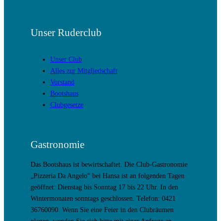
Unser Ruderclub
Unser Club
Alles zur Mitgliedschaft
Vorstand
Bootshaus
Clubgesetze
Gastronomie
Das Bootshaus ist bewirtschaftet. Die Club-Gastronomie
„Pizzeria Da Angelo“ bei Hansa ist an folgenden Tagen
geöffnet: Dienstag bis Sonntag 17 bis 22 Uhr. In den
Wintermonaten sonntags geschlossen. Telefon: 0421
36760090. Wenn Sie eine Feier in den Clubräumen
planen, wenden Sie sich bitte mit einer Anfrage an