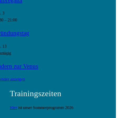
p.
3
30
–
21:00
ündungstag
p.
13
ztägig
dern zur Venus
ender anzeigen
Trainingszeiten
Hier
ist unser Sommerprogramm 2026