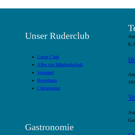
T
Unser Ruderclub
Au
8. 
Unser Club
Ho
Alles zur Mitgliedschaft
Vorstand
Au
Bootshaus
19:
Clubgesetze
Vo
Au
Gan
Gastronomie
Cl