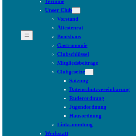
Termine
Unser Club
Vorstand
Ältestenrat
Bootshaus
Gastronomie
Clubschlüssel
Mitgliedsbeiträge
Clubgesetze
Satzung
Datenschutzvereinbarung
Ruderordnung
Jugendordnung
Hausordnung
Linksammlung
Werkstatt