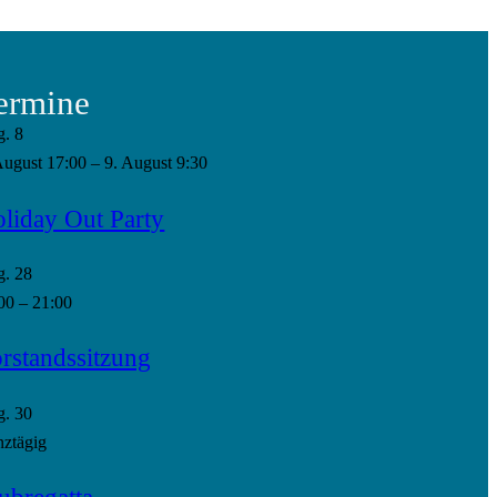
ermine
g.
8
August 17:00
–
9. August 9:30
liday Out Party
g.
28
00
–
21:00
rstandssitzung
g.
30
ztägig
ubregatta