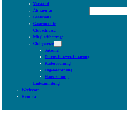
Vorstand
Suchen
Ältestenrat
Bootshaus
Gastronomie
Clubschlüssel
Mitgliedsbeiträge
Clubgesetze
Satzung
Datenschutzvereinbarung
Ruderordnung
Jugendordnung
Hausordnung
Linksammlung
Werkstatt
Kontakt