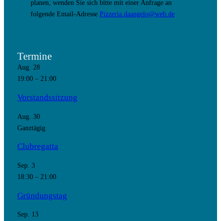
planen, wenden Sie sich bitte mit einer Anfrage an
folgende Email-Adresse
Pizzeria.daangelo@web.de
Termine
Aug.
28
19:00
–
21:00
Vorstandssitzung
Aug.
30
Ganztägig
Clubregatta
Sep.
3
18:30
–
21:00
Gründungstag
Sep.
13