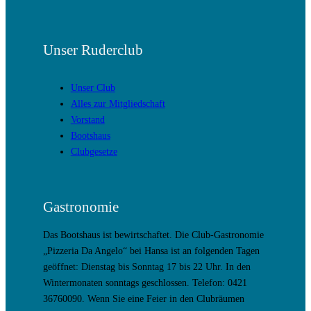
Unser Ruderclub
Unser Club
Alles zur Mitgliedschaft
Vorstand
Bootshaus
Clubgesetze
Gastronomie
Das Bootshaus ist bewirtschaftet. Die Club-Gastronomie
„Pizzeria Da Angelo“ bei Hansa ist an folgenden Tagen
geöffnet: Dienstag bis Sonntag 17 bis 22 Uhr. In den
Wintermonaten sonntags geschlossen. Telefon: 0421
36760090. Wenn Sie eine Feier in den Clubräumen