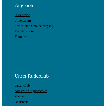
Angebote
Ruderkurse
Fitnessraum
Steuer- und Obleutelehrgang
Trainingszeiten
Termine
Unser Ruderclub
Unser Club
Alles zur Mitgliedschaft
Vorstand
Bootshaus