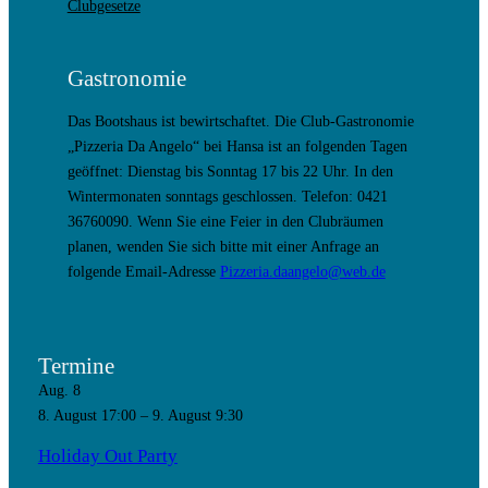
Clubgesetze
Gastronomie
Das Bootshaus ist bewirtschaftet. Die Club-Gastronomie
„Pizzeria Da Angelo“ bei Hansa ist an folgenden Tagen
geöffnet: Dienstag bis Sonntag 17 bis 22 Uhr. In den
Wintermonaten sonntags geschlossen. Telefon: 0421
36760090. Wenn Sie eine Feier in den Clubräumen
planen, wenden Sie sich bitte mit einer Anfrage an
folgende Email-Adresse
Pizzeria.daangelo@web.de
Termine
Aug.
8
8. August 17:00
–
9. August 9:30
Holiday Out Party