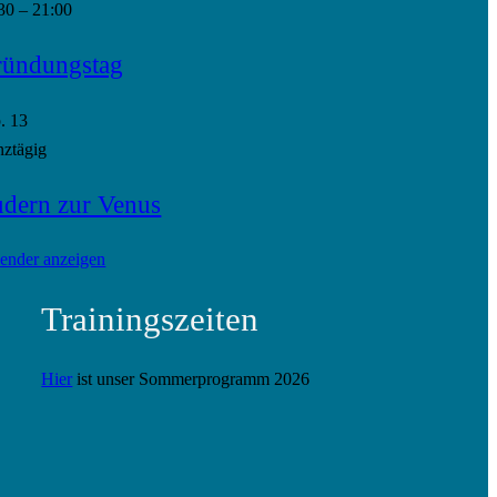
30
–
21:00
ündungstag
p.
13
ztägig
dern zur Venus
ender anzeigen
Trainingszeiten
Hier
ist unser Sommerprogramm 2026