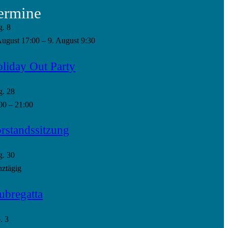
ermine
g.
8
August 17:00
–
9. August 9:30
liday Out Party
g.
28
00
–
21:00
rstandssitzung
g.
30
ztägig
ubregatta
p.
3