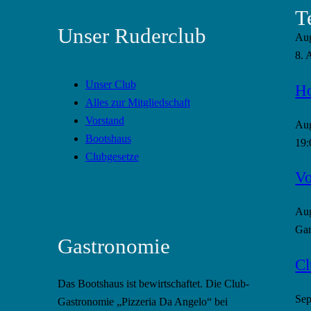
T
Unser Ruderclub
Au
8. 
Unser Club
Ho
Alles zur Mitgliedschaft
Vorstand
Au
Bootshaus
19:
Clubgesetze
Vo
Au
Gan
Gastronomie
Cl
Das Bootshaus ist bewirtschaftet. Die Club-
Se
Gastronomie „Pizzeria Da Angelo“ bei