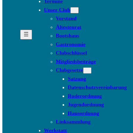
Termine
Unser Club
Vorstand
Ältestenrat
Bootshaus
Gastronomie
Clubschlüssel
Mitgliedsbeiträge
Clubgesetze
Satzung
Datenschutzvereinbarung
Ruderordnung
Jugendordnung
Hausordnung
Linksammlung
Werkstatt