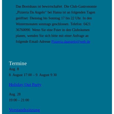
Das Bootshaus ist bewirtschaftet. Die Club-Gastronomie
„Pizzeria Da Angelo“ bei Hansa ist an folgenden Tagen
geöffnet: Dienstag bis Sonntag 17 bis 22 Uhr. In den
Wintermonaten sonntags geschlossen. Telefon: 0421
36760090. Wenn Sie eine Feier in den Clubräumen
planen, wenden Sie sich bitte mit einer Anfrage an
folgende Email-Adresse
Pizzeria.daangelo@web.de
Termine
Aug.
8
8. August 17:00
–
9. August 9:30
Holiday Out Party
Aug.
28
19:00
–
21:00
Vorstandssitzung