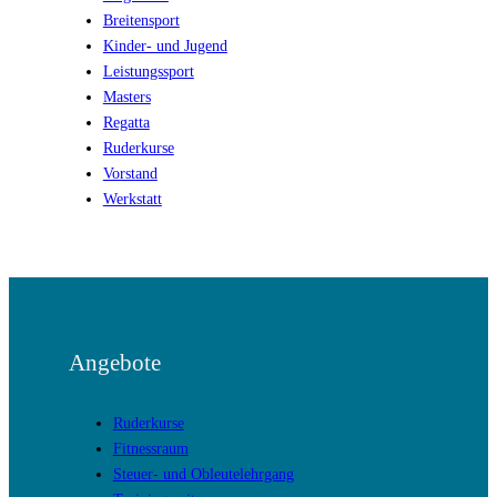
Breitensport
Kinder- und Jugend
Leistungssport
Masters
Regatta
Ruderkurse
Vorstand
Werkstatt
Angebote
Ruderkurse
Fitnessraum
Steuer- und Obleutelehrgang