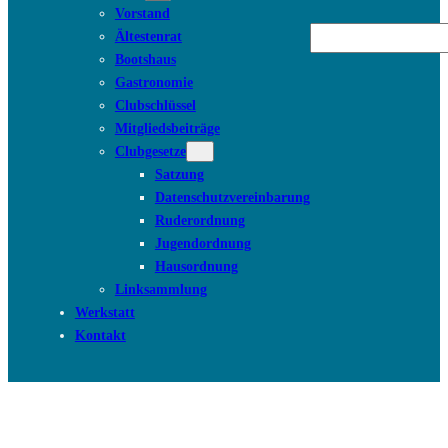
Vorstand
Suchen
Ältestenrat
Bootshaus
Gastronomie
Clubschlüssel
Mitgliedsbeiträge
Clubgesetze
Satzung
Datenschutzvereinbarung
Ruderordnung
Jugendordnung
Hausordnung
Linksammlung
Werkstatt
Kontakt