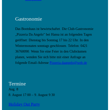
Gastronomie
Das Bootshaus ist bewirtschaftet. Die Club-Gastronomie
„Pizzeria Da Angelo“ bei Hansa ist an folgenden Tagen
geöffnet: Dienstag bis Sonntag 17 bis 22 Uhr. In den
Wintermonaten sonntags geschlossen. Telefon: 0421
36760090. Wenn Sie eine Feier in den Clubräumen
planen, wenden Sie sich bitte mit einer Anfrage an
folgende Email-Adresse
Pizzeria.daangelo@web.de
Termine
Aug.
8
8. August 17:00
–
9. August 9:30
Holiday Out Party