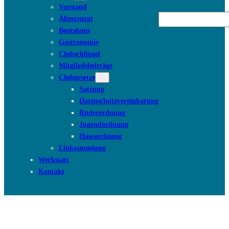
Vorstand
Suchen
Ältestenrat
Bootshaus
Gastronomie
Clubschlüssel
Mitgliedsbeiträge
Clubgesetze
Satzung
Datenschutzvereinbarung
Ruderordnung
Jugendordnung
Hausordnung
Linksammlung
Werkstatt
Kontakt