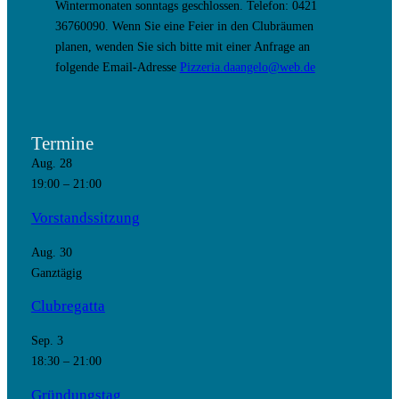
Wintermonaten sonntags geschlossen. Telefon: 0421
36760090. Wenn Sie eine Feier in den Clubräumen
planen, wenden Sie sich bitte mit einer Anfrage an
folgende Email-Adresse
Pizzeria.daangelo@web.de
Termine
Aug.
28
19:00
–
21:00
Vorstandssitzung
Aug.
30
Ganztägig
Clubregatta
Sep.
3
18:30
–
21:00
Gründungstag