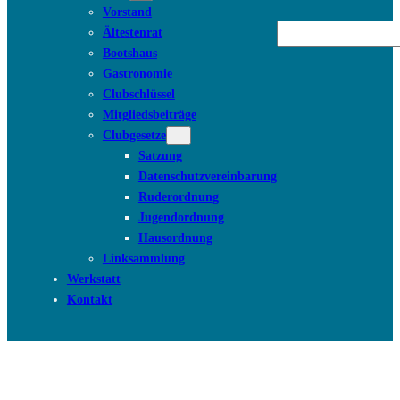
Vorstand
Suchen
Ältestenrat
Bootshaus
Gastronomie
Clubschlüssel
Mitgliedsbeiträge
Clubgesetze
Satzung
Datenschutzvereinbarung
Ruderordnung
Jugendordnung
Hausordnung
Linksammlung
Werkstatt
Kontakt