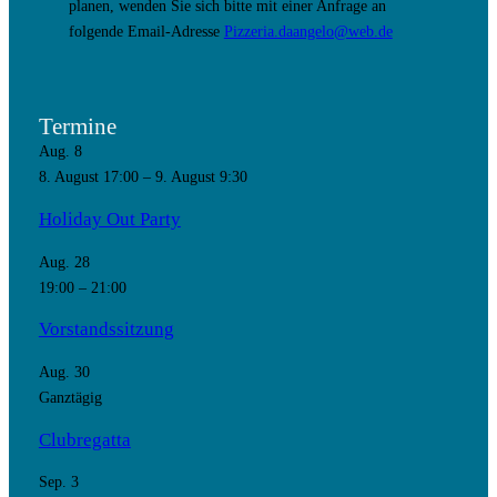
planen, wenden Sie sich bitte mit einer Anfrage an
folgende Email-Adresse
Pizzeria.daangelo@web.de
Termine
Aug.
8
8. August 17:00
–
9. August 9:30
Holiday Out Party
Aug.
28
19:00
–
21:00
Vorstandssitzung
Aug.
30
Ganztägig
Clubregatta
Sep.
3