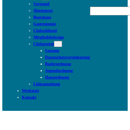
Vorstand
Suchen
Ältestenrat
Bootshaus
Gastronomie
Clubschlüssel
Mitgliedsbeiträge
Clubgesetze
Satzung
Datenschutzvereinbarung
Ruderordnung
Jugendordnung
Hausordnung
Linksammlung
Werkstatt
Kontakt