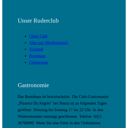
Unser Ruderclub
Unser Club
Alles zur Mitgliedschaft
Vorstand
Bootshaus
Clubgesetze
Gastronomie
Das Bootshaus ist bewirtschaftet. Die Club-Gastronomie
„Pizzeria Da Angelo“ bei Hansa ist an folgenden Tagen
geöffnet: Dienstag bis Sonntag 17 bis 22 Uhr. In den
Wintermonaten sonntags geschlossen. Telefon: 0421
36760090. Wenn Sie eine Feier in den Clubräumen