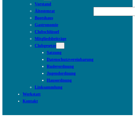
Vorstand
Suchen
Ältestenrat
Bootshaus
Gastronomie
Clubschlüssel
Mitgliedsbeiträge
Clubgesetze
Satzung
Datenschutzvereinbarung
Ruderordnung
Jugendordnung
Hausordnung
Linksammlung
Werkstatt
Kontakt