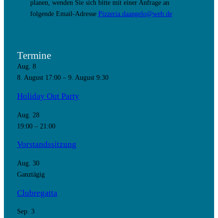
planen, wenden Sie sich bitte mit einer Anfrage an
folgende Email-Adresse
Pizzeria.daangelo@web.de
Termine
Aug.
8
8. August 17:00
–
9. August 9:30
Holiday Out Party
Aug.
28
19:00
–
21:00
Vorstandssitzung
Aug.
30
Ganztägig
Clubregatta
Sep.
3