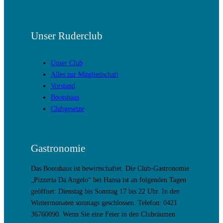
Unser Ruderclub
Unser Club
Alles zur Mitgliedschaft
Vorstand
Bootshaus
Clubgesetze
Gastronomie
Das Bootshaus ist bewirtschaftet. Die Club-Gastronomie
„Pizzeria Da Angelo“ bei Hansa ist an folgenden Tagen
geöffnet: Dienstag bis Sonntag 17 bis 22 Uhr. In den
Wintermonaten sonntags geschlossen. Telefon: 0421
36760090. Wenn Sie eine Feier in den Clubräumen