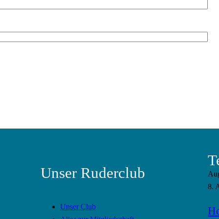
T
Unser Ruderclub
Au
8. 
Unser Club
Ho