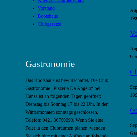
Alles zur Mitgliedschaft
Vorstand
Au
Bootshaus
19:
Clubgesetze
Vo
Au
Gan
Gastronomie
Cl
Das Bootshaus ist bewirtschaftet. Die Club-
Se
Gastronomie „Pizzeria Da Angelo“ bei
18:
Hansa ist an folgenden Tagen geöffnet:
Dienstag bis Sonntag 17 bis 22 Uhr. In den
Gr
Wintermonaten sonntags geschlossen.
Telefon: 0421 36760090. Wenn Sie eine
Se
Feier in den Clubräumen planen, wenden
Gan
Sie sich bitte mit einer Anfrage an folgende