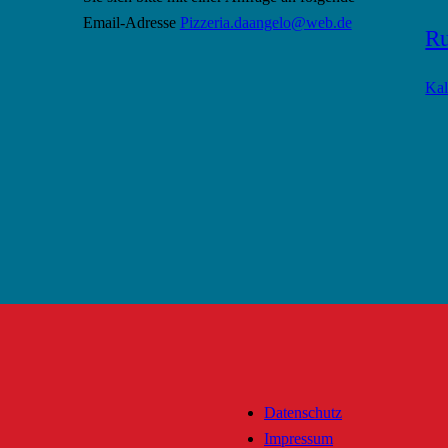
Email-Adresse
Pizzeria.daangelo@web.de
Ru
Kal
Datenschutz
Impressum