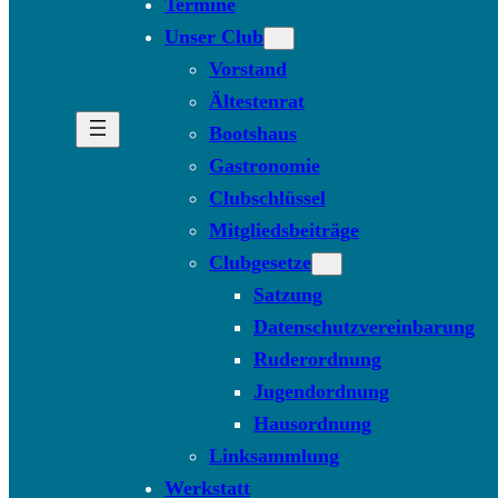
Termine
Unser Club
Vorstand
Ältestenrat
Bootshaus
Gastronomie
Clubschlüssel
Mitgliedsbeiträge
Clubgesetze
Satzung
Datenschutzvereinbarung
Ruderordnung
Jugendordnung
Hausordnung
Linksammlung
Werkstatt