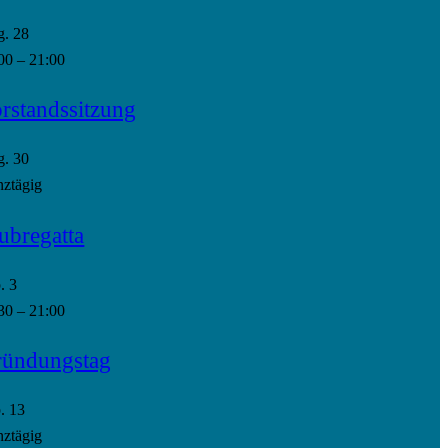
g.
28
00
–
21:00
rstandssitzung
g.
30
ztägig
ubregatta
p.
3
30
–
21:00
ündungstag
p.
13
ztägig