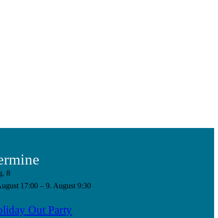
ermine
g.
8
August 17:00
–
9. August 9:30
liday Out Party