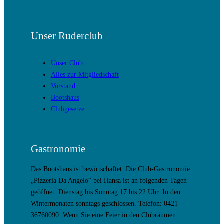
Unser Ruderclub
Unser Club
Alles zur Mitgliedschaft
Vorstand
Bootshaus
Clubgesetze
Gastronomie
Das Bootshaus ist bewirtschaftet. Die Club-Gastronomie
„Pizzeria Da Angelo“ bei Hansa ist an folgenden Tagen
geöffnet: Dienstag bis Sonntag 17 bis 22 Uhr. In den
Wintermonaten sonntags geschlossen. Telefon: 0421
36760090. Wenn Sie eine Feier in den Clubräumen