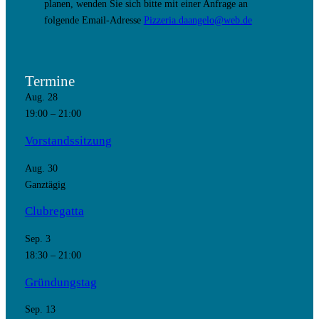
planen, wenden Sie sich bitte mit einer Anfrage an
folgende Email-Adresse
Pizzeria.daangelo@web.de
Termine
Aug.
28
19:00
–
21:00
Vorstandssitzung
Aug.
30
Ganztägig
Clubregatta
Sep.
3
18:30
–
21:00
Gründungstag
Sep.
13