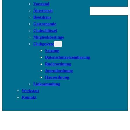
Vorstand
Suchen
Ältestenrat
Bootshaus
Gastronomie
Clubschlüssel
Mitgliedsbeiträge
Clubgesetze
Satzung
Datenschutzvereinbarung
Ruderordnung
Jugendordnung
Hausordnung
Linksammlung
Werkstatt
Kontakt