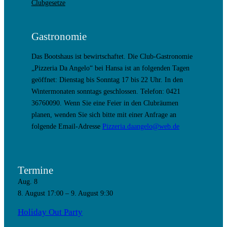
Clubgesetze
Gastronomie
Das Bootshaus ist bewirtschaftet. Die Club-Gastronomie
„Pizzeria Da Angelo“ bei Hansa ist an folgenden Tagen
geöffnet: Dienstag bis Sonntag 17 bis 22 Uhr. In den
Wintermonaten sonntags geschlossen. Telefon: 0421
36760090. Wenn Sie eine Feier in den Clubräumen
planen, wenden Sie sich bitte mit einer Anfrage an
folgende Email-Adresse
Pizzeria.daangelo@web.de
Termine
Aug.
8
8. August 17:00
–
9. August 9:30
Holiday Out Party