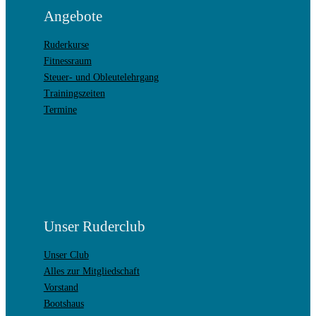
Angebote
Ruderkurse
Fitnessraum
Steuer- und Obleutelehrgang
Trainingszeiten
Termine
Unser Ruderclub
Unser Club
Alles zur Mitgliedschaft
Vorstand
Bootshaus