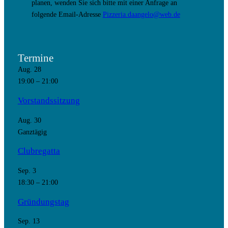
planen, wenden Sie sich bitte mit einer Anfrage an
folgende Email-Adresse
Pizzeria.daangelo@web.de
Termine
Aug.
28
19:00
–
21:00
Vorstandssitzung
Aug.
30
Ganztägig
Clubregatta
Sep.
3
18:30
–
21:00
Gründungstag
Sep.
13