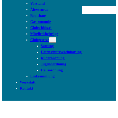
Vorstand
Suchen
Ältestenrat
Bootshaus
Gastronomie
Clubschlüssel
Mitgliedsbeiträge
Clubgesetze
Satzung
Datenschutzvereinbarung
Ruderordnung
Jugendordnung
Hausordnung
Linksammlung
Werkstatt
Kontakt