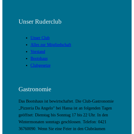
Unser Ruderclub
Unser Club
Alles zur Mitgliedschaft
Vorstand
Bootshaus
Clubgesetze
Gastronomie
Das Bootshaus ist bewirtschaftet. Die Club-Gastronomie
„Pizzeria Da Angelo“ bei Hansa ist an folgenden Tagen
geöffnet: Dienstag bis Sonntag 17 bis 22 Uhr. In den
Wintermonaten sonntags geschlossen. Telefon: 0421
36760090. Wenn Sie eine Feier in den Clubräumen