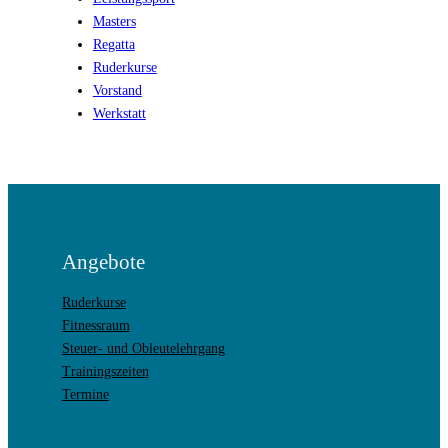
Masters
Regatta
Ruderkurse
Vorstand
Werkstatt
Angebote
Ruderkurse
Fitnessraum
Steuer- und Obleutelehrgang
Trainingszeiten
Termine