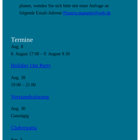
planen, wenden Sie sich bitte mit einer Anfrage an
folgende Email-Adresse
Pizzeria.daangelo@web.de
Termine
Aug.
8
8. August 17:00
–
9. August 9:30
Holiday Out Party
Aug.
28
19:00
–
21:00
Vorstandssitzung
Aug.
30
Ganztägig
Clubregatta
Sep.
3