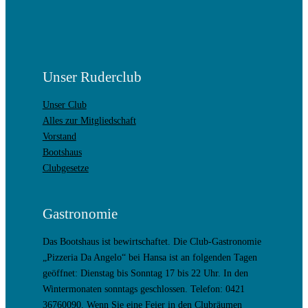
Unser Ruderclub
Unser Club
Alles zur Mitgliedschaft
Vorstand
Bootshaus
Clubgesetze
Gastronomie
Das Bootshaus ist bewirtschaftet. Die Club-Gastronomie
„Pizzeria Da Angelo“ bei Hansa ist an folgenden Tagen
geöffnet: Dienstag bis Sonntag 17 bis 22 Uhr. In den
Wintermonaten sonntags geschlossen. Telefon: 0421
36760090. Wenn Sie eine Feier in den Clubräumen