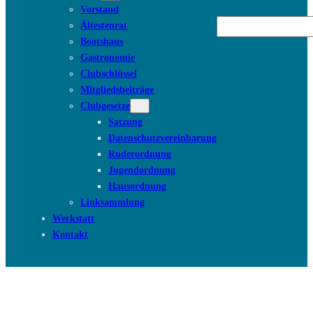
Vorstand
Suchen
Ältestenrat
Bootshaus
Gastronomie
Clubschlüssel
Mitgliedsbeiträge
Clubgesetze
Satzung
Datenschutzvereinbarung
Ruderordnung
Jugendordnung
Hausordnung
Linksammlung
Werkstatt
Kontakt