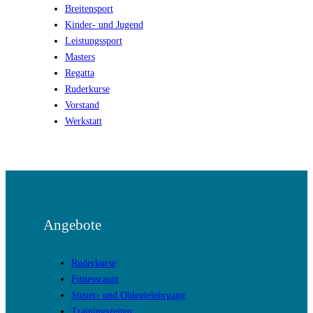
Breitensport
Kinder- und Jugend
Leistungssport
Masters
Regatta
Ruderkurse
Vorstand
Werkstatt
Angebote
Ruderkurse
Fitnessraum
Steuer- und Obleutelehrgang
Trainingszeiten