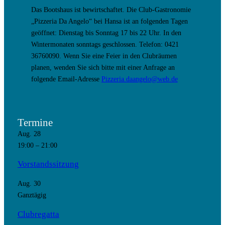
Das Bootshaus ist bewirtschaftet. Die Club-Gastronomie
„Pizzeria Da Angelo“ bei Hansa ist an folgenden Tagen
geöffnet: Dienstag bis Sonntag 17 bis 22 Uhr. In den
Wintermonaten sonntags geschlossen. Telefon: 0421
36760090. Wenn Sie eine Feier in den Clubräumen
planen, wenden Sie sich bitte mit einer Anfrage an
folgende Email-Adresse
Pizzeria.daangelo@web.de
Termine
Aug.
28
19:00
–
21:00
Vorstandssitzung
Aug.
30
Ganztägig
Clubregatta