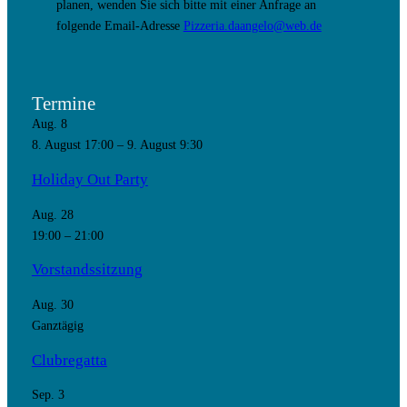
planen, wenden Sie sich bitte mit einer Anfrage an
folgende Email-Adresse
Pizzeria.daangelo@web.de
Termine
Aug.
8
8. August 17:00
–
9. August 9:30
Holiday Out Party
Aug.
28
19:00
–
21:00
Vorstandssitzung
Aug.
30
Ganztägig
Clubregatta
Sep.
3