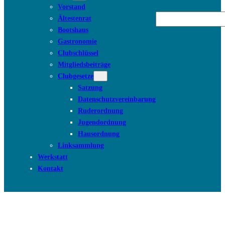
Vorstand
Suchen
Ältestenrat
Bootshaus
Gastronomie
Clubschlüssel
Mitgliedsbeiträge
Clubgesetze
Satzung
Datenschutzvereinbarung
Ruderordnung
Jugendordnung
Hausordnung
Linksammlung
Werkstatt
Kontakt