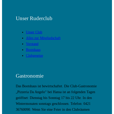
Unser Ruderclub
Unser Club
Alles zur Mitgliedschaft
Vorstand
Bootshaus
Clubgesetze
Gastronomie
Das Bootshaus ist bewirtschaftet. Die Club-Gastronomie
„Pizzeria Da Angelo“ bei Hansa ist an folgenden Tagen
geöffnet: Dienstag bis Sonntag 17 bis 22 Uhr. In den
Wintermonaten sonntags geschlossen. Telefon: 0421
36760090. Wenn Sie eine Feier in den Clubräumen