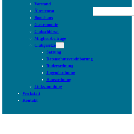
Vorstand
Suchen
Ältestenrat
Bootshaus
Gastronomie
Clubschlüssel
Mitgliedsbeiträge
Clubgesetze
Satzung
Datenschutzvereinbarung
Ruderordnung
Jugendordnung
Hausordnung
Linksammlung
Werkstatt
Kontakt