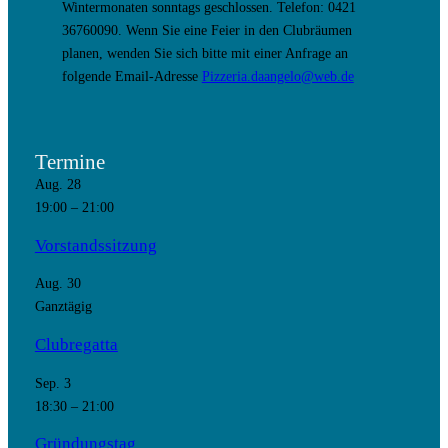
Wintermonaten sonntags geschlossen. Telefon: 0421
36760090. Wenn Sie eine Feier in den Clubräumen
planen, wenden Sie sich bitte mit einer Anfrage an
folgende Email-Adresse
Pizzeria.daangelo@web.de
Termine
Aug.
28
19:00
–
21:00
Vorstandssitzung
Aug.
30
Ganztägig
Clubregatta
Sep.
3
18:30
–
21:00
Gründungstag