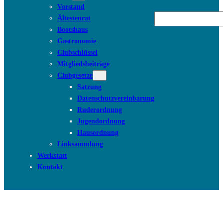
Vorstand
Suchen
Ältestenrat
Bootshaus
Gastronomie
Clubschlüssel
Mitgliedsbeiträge
Clubgesetze
Satzung
Datenschutzvereinbarung
Ruderordnung
Jugendordnung
Hausordnung
Linksammlung
Werkstatt
Kontakt