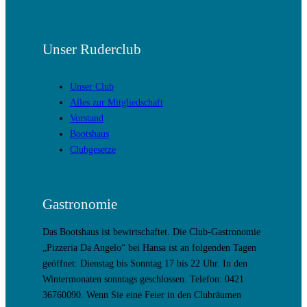
Unser Ruderclub
Unser Club
Alles zur Mitgliedschaft
Vorstand
Bootshaus
Clubgesetze
Gastronomie
Das Bootshaus ist bewirtschaftet. Die Club-Gastronomie
„Pizzeria Da Angelo“ bei Hansa ist an folgenden Tagen
geöffnet: Dienstag bis Sonntag 17 bis 22 Uhr. In den
Wintermonaten sonntags geschlossen. Telefon: 0421
36760090. Wenn Sie eine Feier in den Clubräumen