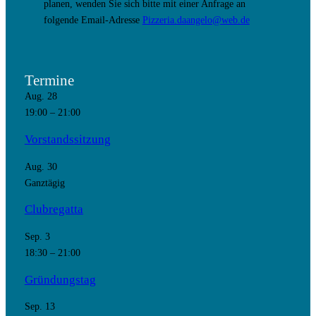
planen, wenden Sie sich bitte mit einer Anfrage an
folgende Email-Adresse
Pizzeria.daangelo@web.de
Termine
Aug.
28
19:00
–
21:00
Vorstandssitzung
Aug.
30
Ganztägig
Clubregatta
Sep.
3
18:30
–
21:00
Gründungstag
Sep.
13