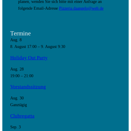
planen, wenden Sie sich bitte mit einer Anfrage an
folgende Email-Adresse
Pizzeria.daangelo@web.de
Termine
Aug.
8
8. August 17:00
–
9. August 9:30
Holiday Out Party
Aug.
28
19:00
–
21:00
Vorstandssitzung
Aug.
30
Ganztägig
Clubregatta
Sep.
3