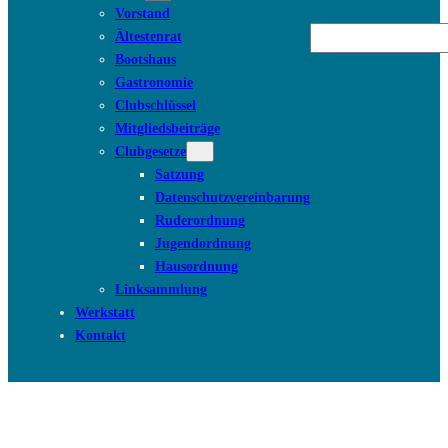
Vorstand
Suchen
Ältestenrat
Bootshaus
Gastronomie
Clubschlüssel
Mitgliedsbeiträge
Clubgesetze
Satzung
Datenschutzvereinbarung
Ruderordnung
Jugendordnung
Hausordnung
Linksammlung
Werkstatt
Kontakt