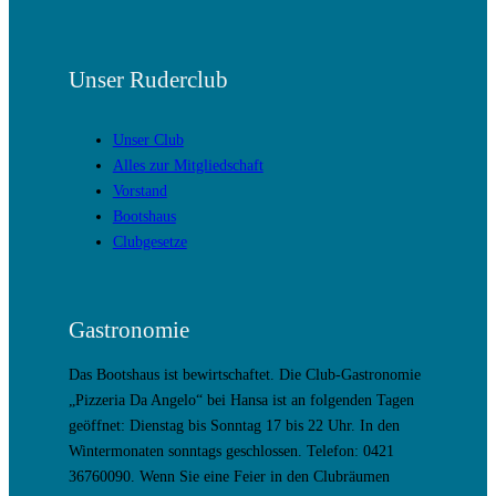
Unser Ruderclub
Unser Club
Alles zur Mitgliedschaft
Vorstand
Bootshaus
Clubgesetze
Gastronomie
Das Bootshaus ist bewirtschaftet. Die Club-Gastronomie
„Pizzeria Da Angelo“ bei Hansa ist an folgenden Tagen
geöffnet: Dienstag bis Sonntag 17 bis 22 Uhr. In den
Wintermonaten sonntags geschlossen. Telefon: 0421
36760090. Wenn Sie eine Feier in den Clubräumen