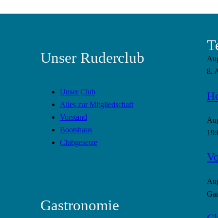
T
Unser Ruderclub
Au
8. 
Unser Club
Ho
Alles zur Mitgliedschaft
Vorstand
Au
Bootshaus
19:
Clubgesetze
Vo
Au
Gan
Gastronomie
Cl