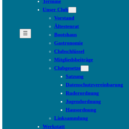
Termine
Unser Club
Vorstand
Ältestenrat
Bootshaus
Gastronomie
Clubschlüssel
Mitgliedsbeiträge
Clubgesetze
Satzung
Datenschutzvereinbarung
Ruderordnung
Jugendordnung
Hausordnung
Linksammlung
Werkstatt