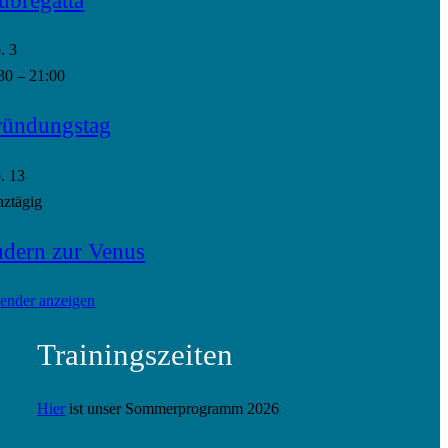
p.
3
30
–
21:00
ündungstag
p.
13
ztägig
dern zur Venus
ender anzeigen
Trainingszeiten
Hier
ist unser Sommerprogramm 2026