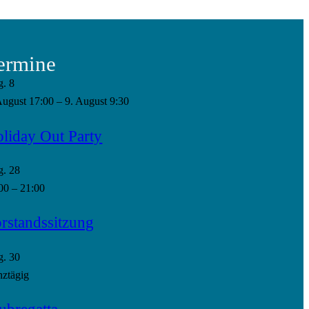
ermine
g.
8
August 17:00
–
9. August 9:30
liday Out Party
g.
28
00
–
21:00
rstandssitzung
g.
30
ztägig
ubregatta