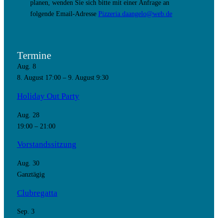
planen, wenden Sie sich bitte mit einer Anfrage an
folgende Email-Adresse
Pizzeria.daangelo@web.de
Termine
Aug.
8
8. August 17:00
–
9. August 9:30
Holiday Out Party
Aug.
28
19:00
–
21:00
Vorstandssitzung
Aug.
30
Ganztägig
Clubregatta
Sep.
3