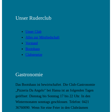
Unser Ruderclub
Unser Club
Alles zur Mitgliedschaft
Vorstand
Bootshaus
Clubgesetze
Gastronomie
Das Bootshaus ist bewirtschaftet. Die Club-Gastronomie
„Pizzeria Da Angelo“ bei Hansa ist an folgenden Tagen
geöffnet: Dienstag bis Sonntag 17 bis 22 Uhr. In den
Wintermonaten sonntags geschlossen. Telefon: 0421
36760090. Wenn Sie eine Feier in den Clubräumen