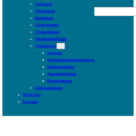
Vorstand
Suchen
Ältestenrat
Bootshaus
Gastronomie
Clubschlüssel
Mitgliedsbeiträge
Clubgesetze
Satzung
Datenschutzvereinbarung
Ruderordnung
Jugendordnung
Hausordnung
Linksammlung
Werkstatt
Kontakt