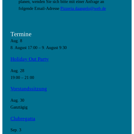
planen, wenden Sie sich bitte mit einer Anfrage an
folgende Email-Adresse
Pizzeria.daangelo@web.de
Termine
Aug.
8
8. August 17:00
–
9. August 9:30
Holiday Out Party
Aug.
28
19:00
–
21:00
Vorstandssitzung
Aug.
30
Ganztägig
Clubregatta
Sep.
3