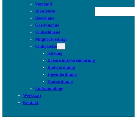
Vorstand
Suchen
Ältestenrat
Bootshaus
Gastronomie
Clubschlüssel
Mitgliedsbeiträge
Clubgesetze
Satzung
Datenschutzvereinbarung
Ruderordnung
Jugendordnung
Hausordnung
Linksammlung
Werkstatt
Kontakt