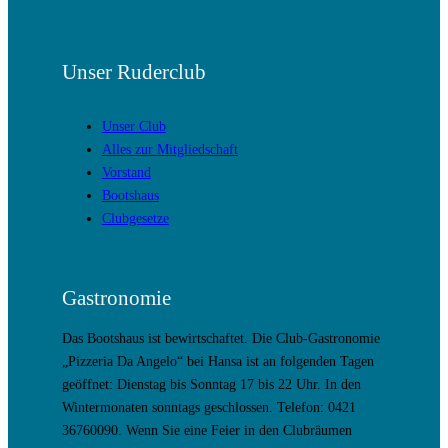
Unser Ruderclub
Unser Club
Alles zur Mitgliedschaft
Vorstand
Bootshaus
Clubgesetze
Gastronomie
Das Bootshaus ist bewirtschaftet. Die Club-Gastronomie
„Pizzeria Da Angelo“ bei Hansa ist an folgenden Tagen
geöffnet: Dienstag bis Sonntag 17 bis 22 Uhr. In den
Wintermonaten sonntags geschlossen. Telefon: 0421
36760090. Wenn Sie eine Feier in den Clubräumen