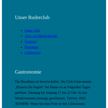
Unser Ruderclub
Unser Club
Alles zur Mitgliedschaft
Vorstand
Bootshaus
Clubgesetze
Gastronomie
Das Bootshaus ist bewirtschaftet. Die Club-Gastronomie
„Pizzeria Da Angelo“ bei Hansa ist an folgenden Tagen
geöffnet: Dienstag bis Sonntag 17 bis 22 Uhr. In den
Wintermonaten sonntags geschlossen. Telefon: 0421
36760090. Wenn Sie eine Feier in den Clubräumen