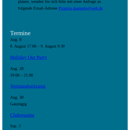
planen, wenden Sie sich bitte mit einer Anfrage an
folgende Email-Adresse
Pizzeria.daangelo@web.de
Termine
Aug.
8
8. August 17:00
–
9. August 9:30
Holiday Out Party
Aug.
28
19:00
–
21:00
Vorstandssitzung
Aug.
30
Ganztägig
Clubregatta
Sep.
3