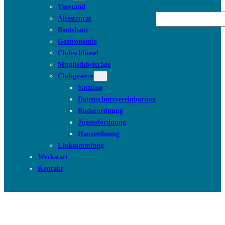
Vorstand
Suchen
Ältestenrat
Bootshaus
Gastronomie
Clubschlüssel
Mitgliedsbeiträge
Clubgesetze
Satzung
Datenschutzvereinbarung
Ruderordnung
Jugendordnung
Hausordnung
Linksammlung
Werkstatt
Kontakt