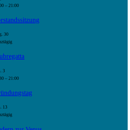
00
–
21:00
rstandssitzung
g.
30
ztägig
ubregatta
p.
3
30
–
21:00
ündungstag
p.
13
ztägig
dern zur Venus