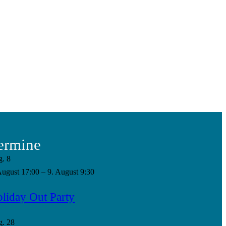
ermine
g.
8
August 17:00
–
9. August 9:30
liday Out Party
g.
28