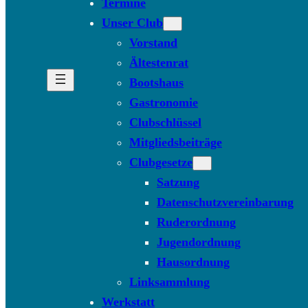
Termine
Unser Club
Vorstand
Ältestenrat
Bootshaus
Gastronomie
Clubschlüssel
Mitgliedsbeiträge
Clubgesetze
Satzung
Datenschutzvereinbarung
Ruderordnung
Jugendordnung
Hausordnung
Linksammlung
Werkstatt