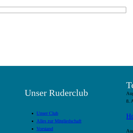
T
Unser Ruderclub
Au
8. 
Unser Club
Ho
Alles zur Mitgliedschaft
Vorstand
Au