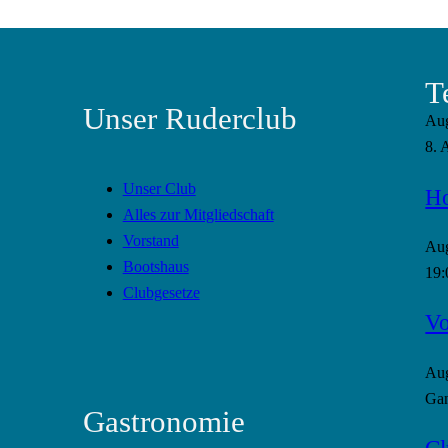
T
Unser Ruderclub
Au
8. 
Unser Club
Ho
Alles zur Mitgliedschaft
Vorstand
Au
Bootshaus
19:
Clubgesetze
Vo
Au
Gan
Gastronomie
Cl