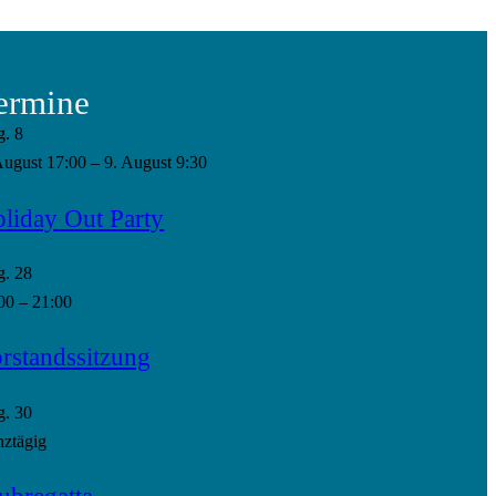
ermine
g.
8
August 17:00
–
9. August 9:30
liday Out Party
g.
28
00
–
21:00
rstandssitzung
g.
30
ztägig
ubregatta