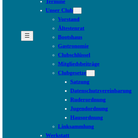
Termine
Unser Club
Vorstand
Ältestenrat
Bootshaus
Gastronomie
Clubschlüssel
Mitgliedsbeiträge
Clubgesetze
Satzung
Datenschutzvereinbarung
Ruderordnung
Jugendordnung
Hausordnung
Linksammlung
Werkstatt