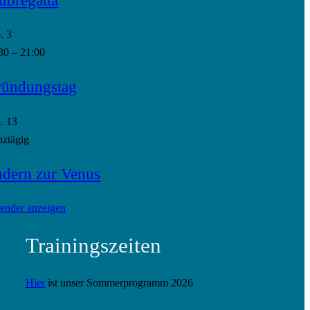
p.
3
30
–
21:00
ündungstag
p.
13
ztägig
dern zur Venus
ender anzeigen
Trainingszeiten
Hier
ist unser Sommerprogramm 2026