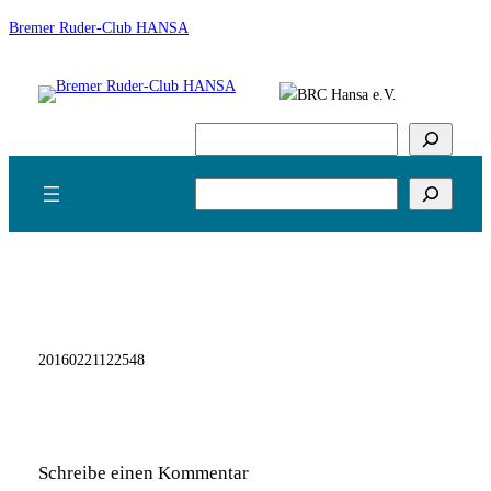
Zum
Bremer Ruder-Club HANSA
Inhalt
springen
Suchen
Suchen
20160221122548
Schreibe einen Kommentar