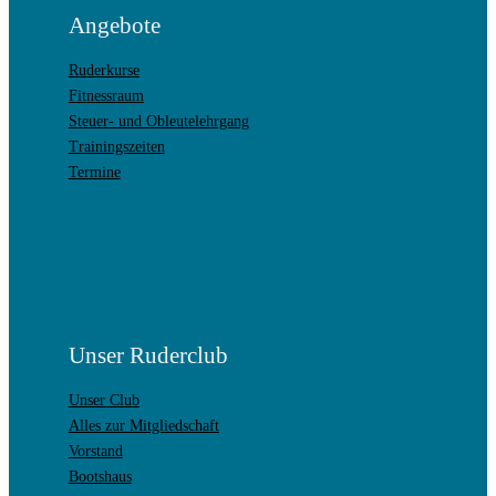
Angebote
Ruderkurse
Fitnessraum
Steuer- und Obleutelehrgang
Trainingszeiten
Termine
Unser Ruderclub
Unser Club
Alles zur Mitgliedschaft
Vorstand
Bootshaus