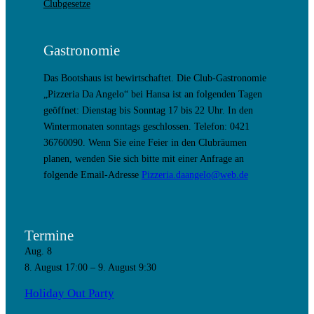
Clubgesetze
Gastronomie
Das Bootshaus ist bewirtschaftet. Die Club-Gastronomie
„Pizzeria Da Angelo“ bei Hansa ist an folgenden Tagen
geöffnet: Dienstag bis Sonntag 17 bis 22 Uhr. In den
Wintermonaten sonntags geschlossen. Telefon: 0421
36760090. Wenn Sie eine Feier in den Clubräumen
planen, wenden Sie sich bitte mit einer Anfrage an
folgende Email-Adresse
Pizzeria.daangelo@web.de
Termine
Aug.
8
8. August 17:00
–
9. August 9:30
Holiday Out Party