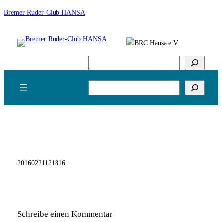
Zum
Bremer Ruder-Club HANSA
Inhalt
springen
Suchen
Suchen
20160221121816
Schreibe einen Kommentar