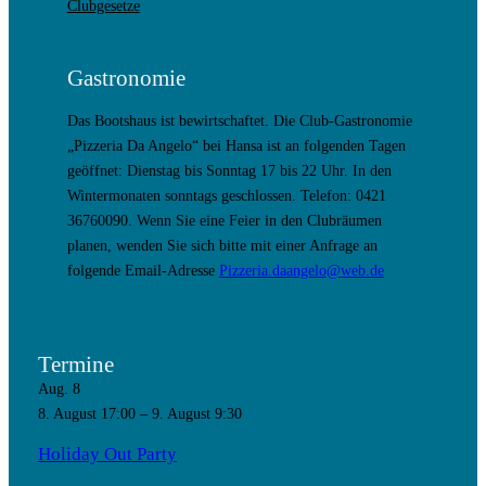
Clubgesetze
Gastronomie
Das Bootshaus ist bewirtschaftet. Die Club-Gastronomie
„Pizzeria Da Angelo“ bei Hansa ist an folgenden Tagen
geöffnet: Dienstag bis Sonntag 17 bis 22 Uhr. In den
Wintermonaten sonntags geschlossen. Telefon: 0421
36760090. Wenn Sie eine Feier in den Clubräumen
planen, wenden Sie sich bitte mit einer Anfrage an
folgende Email-Adresse
Pizzeria.daangelo@web.de
Termine
Aug.
8
8. August 17:00
–
9. August 9:30
Holiday Out Party