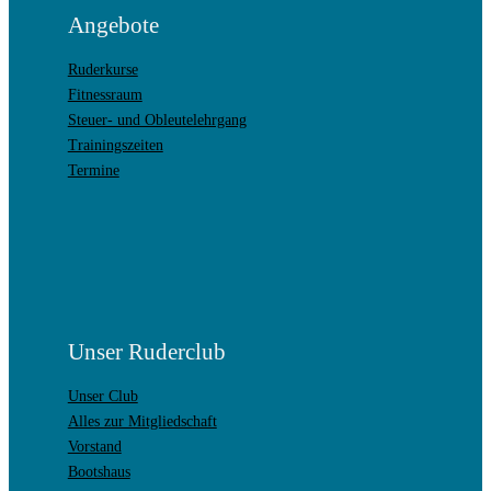
Angebote
Ruderkurse
Fitnessraum
Steuer- und Obleutelehrgang
Trainingszeiten
Termine
Unser Ruderclub
Unser Club
Alles zur Mitgliedschaft
Vorstand
Bootshaus